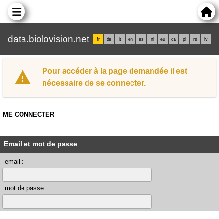
data.biolovision.net
fr
de
it
en
es
nl
eu
ca
pl
rs
lv
Pour accéder à la page demandée il est
nécessaire de se connecter.
ME CONNECTER
Email et mot de passe
email :
mot de passe :