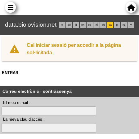
data.biolovision.net
fr
de
it
en
es
nl
eu
ca
pl
rs
lv
Cal iniciar sessió per accedir a la pàgina
sol·licitada.
ENTRAR
Correu electrònic i contrassenya
El meu e-mail :
La meva clau d'accés :