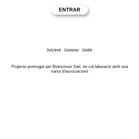
Avís legal
Contactes
Crèdits
Projecte promogut per Biolovision Sàrl, en col·laboració amb una
xarxa d'associacions