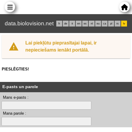
data.biolovision.net
fr
de
it
en
es
nl
eu
ca
pl
rs
lv
Lai piekļūtu pieprasītajai lapai, ir
nepieciešams ienākt portālā.
PIESLĒGTIES!
E-pasts un parole
Mans e-pasts :
Mana parole :