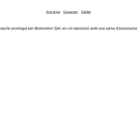
Avís legal
Contactes
Crèdits
rojecte promogut per Biolovision Sàrl, en col·laboració amb una xarxa d'associacio