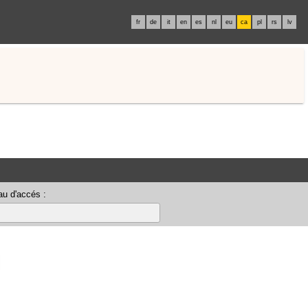
fr
de
it
en
es
nl
eu
ca
pl
rs
lv
u d'accés :