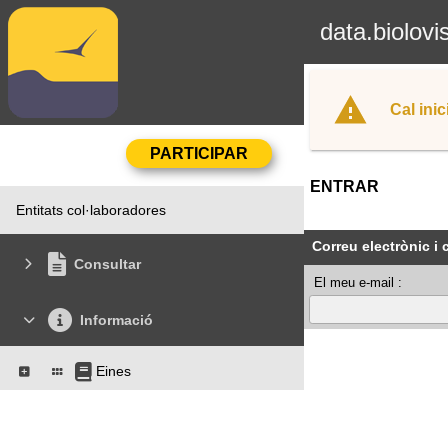
data.biolovi
Cal inic
ENTRAR
Entitats col·laboradores
Correu electrònic i
Consultar
El meu e-mail :
Informació
Eines