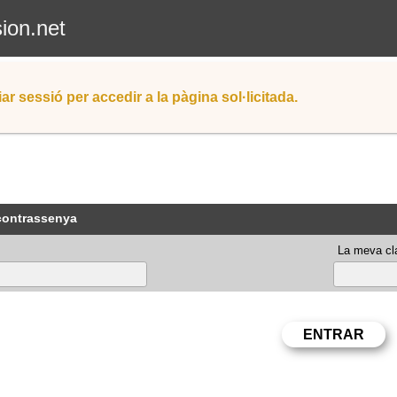
sion.net
iar sessió per accedir a la pàgina sol·licitada.
 contrassenya
La meva cla