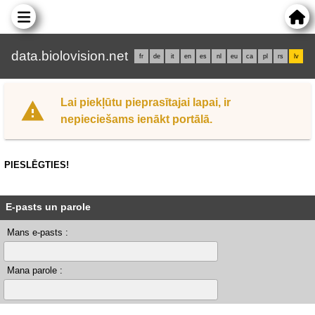
data.biolovision.net
fr
de
it
en
es
nl
eu
ca
pl
rs
lv
Lai piekļūtu pieprasītajai lapai, ir
nepieciešams ienākt portālā.
PIESLĒGTIES!
E-pasts un parole
Mans e-pasts :
Mana parole :