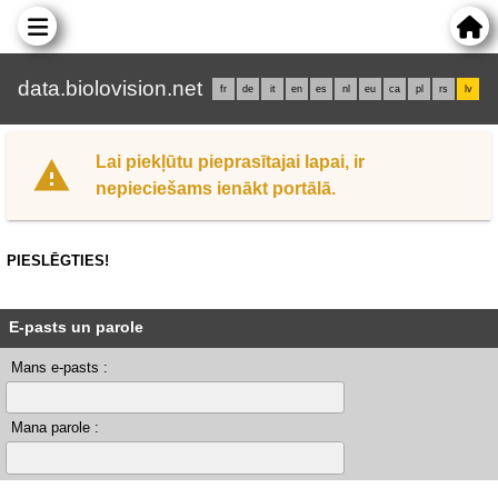
data.biolovision.net
fr
de
it
en
es
nl
eu
ca
pl
rs
lv
Lai piekļūtu pieprasītajai lapai, ir
nepieciešams ienākt portālā.
PIESLĒGTIES!
E-pasts un parole
Mans e-pasts :
Mana parole :