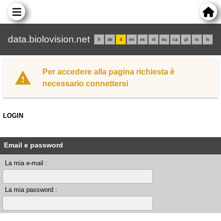
data.biolovision.net
fr
de
it
en
es
nl
eu
ca
pl
rs
lv
Per accedere alla pagina richiesta è
necessario connettersi
LOGIN
Email e password
La mia e-mail :
La mia password :