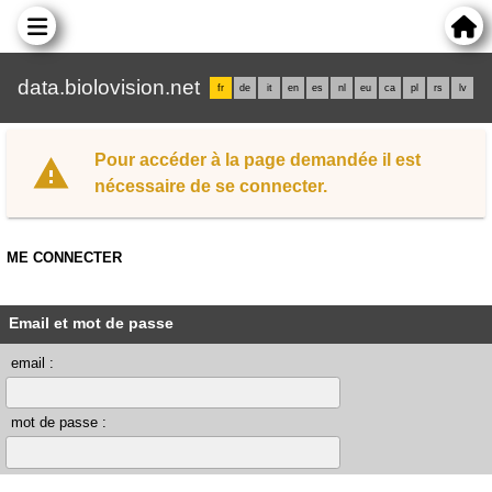
data.biolovision.net
fr
de
it
en
es
nl
eu
ca
pl
rs
lv
Pour accéder à la page demandée il est
nécessaire de se connecter.
ME CONNECTER
Email et mot de passe
email :
mot de passe :