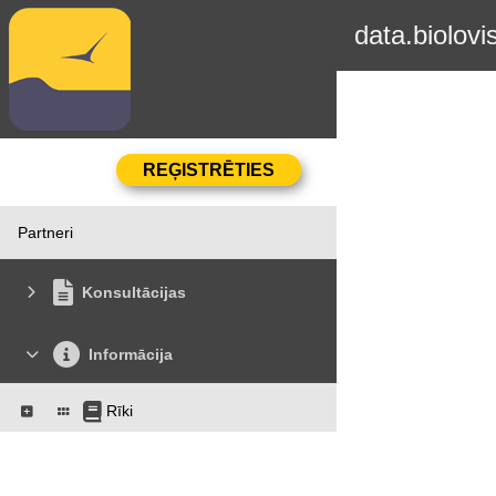
data.biolovi
Partneri
Konsultācijas
Informācija
Rīki