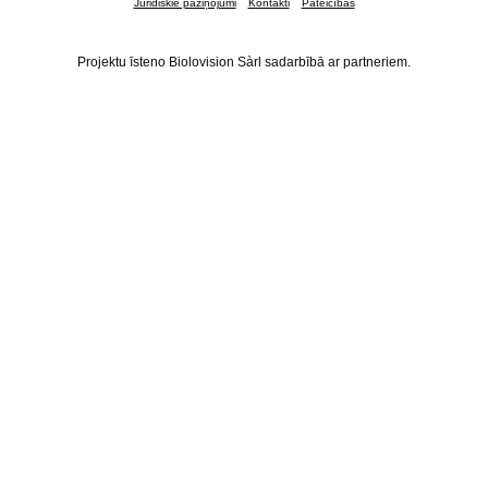
Juridiskie paziņojumi
Kontakti
Pateicības
Projektu īsteno Biolovision Sàrl sadarbībā ar partneriem.