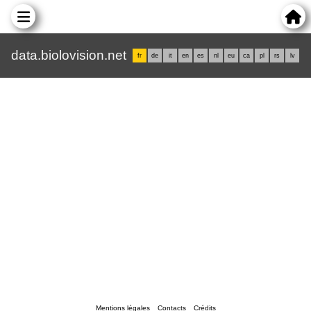
data.biolovision.net
fr
de
it
en
es
nl
eu
ca
pl
rs
lv
Mentions légales
Contacts
Crédits