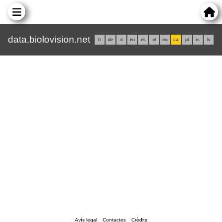
data.biolovision.net
fr
de
it
en
es
nl
eu
ca
pl
rs
lv
Avís legal
Contactes
Crèdits