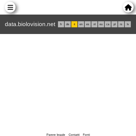
data.biolovision.net
fr
de
it
en
es
nl
eu
ca
pl
rs
lv
Parere legale
Contatti
Fonti