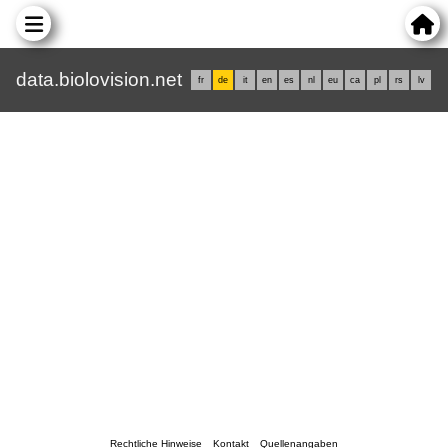
data.biolovision.net
fr
de
it
en
es
nl
eu
ca
pl
rs
lv
Rechtliche Hinweise
Kontakt
Quellenangaben