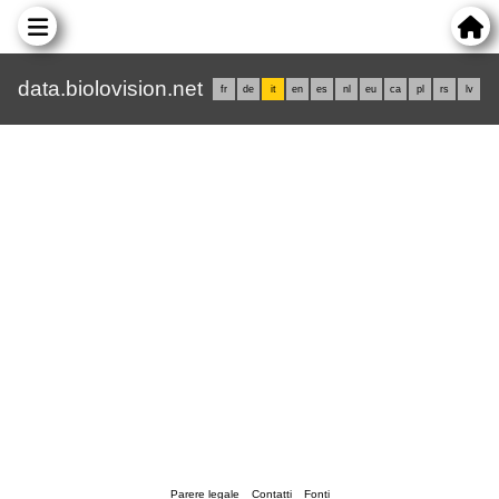
data.biolovision.net
fr
de
it
en
es
nl
eu
ca
pl
rs
lv
Parere legale
Contatti
Fonti