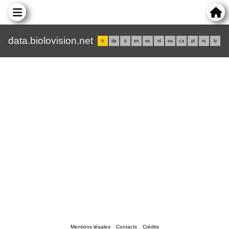
data.biolovision.net
fr
de
it
en
es
nl
eu
ca
pl
rs
lv
Mentions légales
Contacts
Crédits