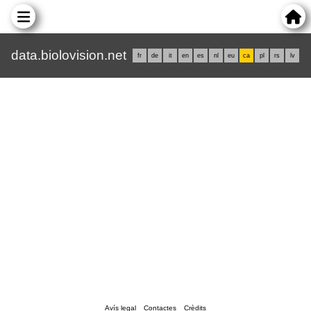
data.biolovision.net
fr
de
it
en
es
nl
eu
ca
pl
rs
lv
Avís legal
Contactes
Crèdits