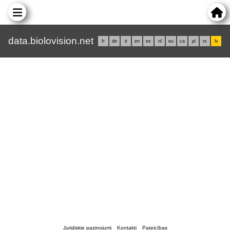
data.biolovision.net
fr
de
it
en
es
nl
eu
ca
pl
rs
lv
Juridiskie paziņojumi
Kontakti
Pateicības