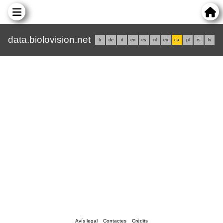
data.biolovision.net
fr
de
it
en
es
nl
eu
ca
pl
rs
lv
Avís legal
Contactes
Crèdits