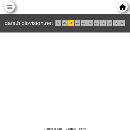
data.biolovision.net
fr
de
it
en
es
nl
eu
ca
pl
rs
lv
Parere legale
Contatti
Fonti