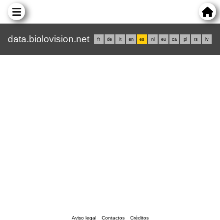
data.biolovision.net
fr
de
it
en
es
nl
eu
ca
pl
rs
lv
Aviso legal
Contactos
Créditos