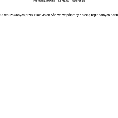
Informacja prawna
Kontakty
Referencje
ekt realizowanych przez Biolovision Sàrl we współpracy z siecią regionalnych part