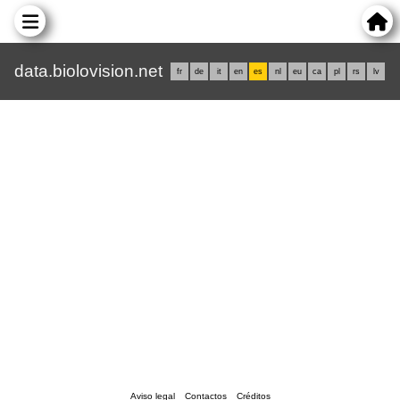
data.biolovision.net
fr
de
it
en
es
nl
eu
ca
pl
rs
lv
Aviso legal
Contactos
Créditos