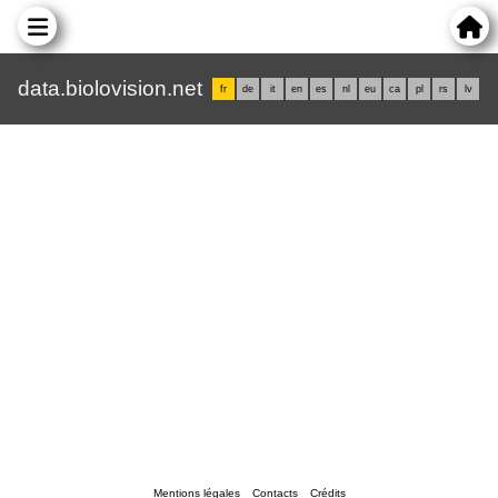
data.biolovision.net
fr
de
it
en
es
nl
eu
ca
pl
rs
lv
Mentions légales
Contacts
Crédits