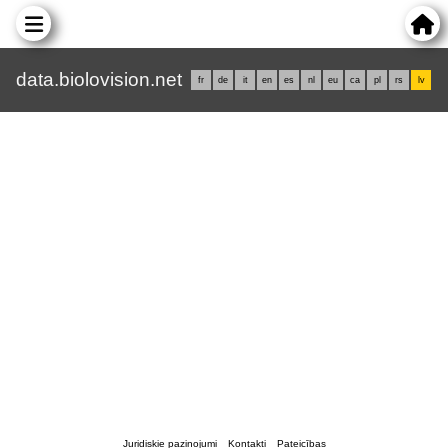
data.biolovision.net
fr
de
it
en
es
nl
eu
ca
pl
rs
lv
Juridiskie paziņojumi
Kontakti
Pateicības