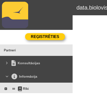
data.biolovi
Partneri
Konsultācijas
Informācija
Rīki