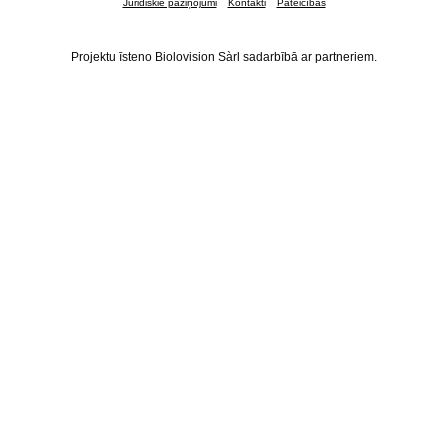
Juridiskie paziņojumi
Kontakti
Pateicības
Projektu īsteno Biolovision Sàrl sadarbībā ar partneriem.