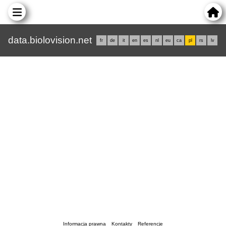
data.biolovision.net
fr
de
it
en
es
nl
eu
ca
pl
rs
lv
Informacja prawna
Kontakty
Referencje