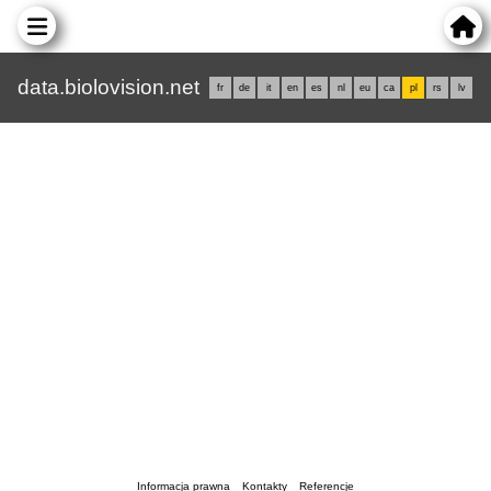
data.biolovision.net
fr
de
it
en
es
nl
eu
ca
pl
rs
lv
Informacja prawna
Kontakty
Referencje