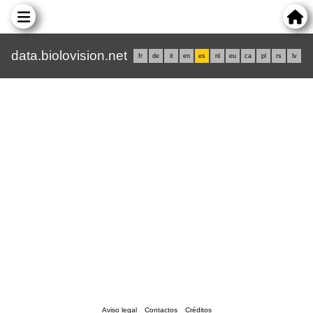
data.biolovision.net
fr
de
it
en
es
nl
eu
ca
pl
rs
lv
Aviso legal
Contactos
Créditos