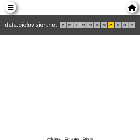
data.biolovision.net
fr
de
it
en
es
nl
eu
ca
pl
rs
lv
Avís legal
Contactes
Crèdits