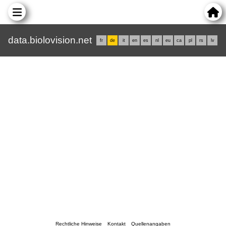
data.biolovision.net
fr
de
it
en
es
nl
eu
ca
pl
rs
lv
Rechtliche Hinweise
Kontakt
Quellenangaben