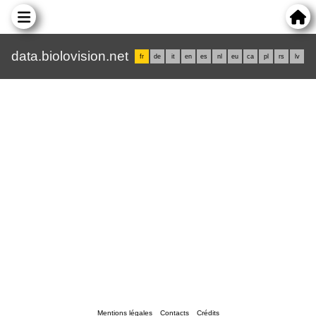
data.biolovision.net
fr
de
it
en
es
nl
eu
ca
pl
rs
lv
Mentions légales
Contacts
Crédits