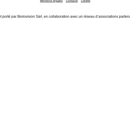
Mentions légales
Contacts
Crédits
t porté par Biolovision Sàrl, en collaboration avec un réseau d’associations parten