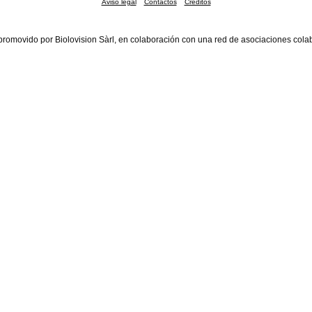
Aviso legal
Contactos
Créditos
promovido por Biolovision Sàrl, en colaboración con una red de asociaciones cola