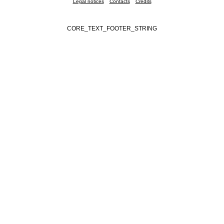
Legal notices
Contacts
Credits
CORE_TEXT_FOOTER_STRING