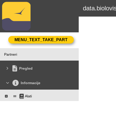
data.biolovi
Partneri
Pregled
Informacije
Alati