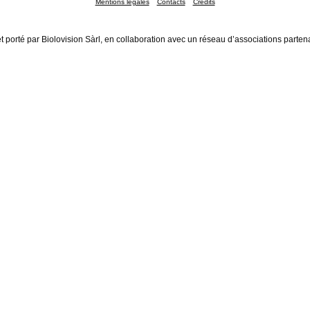
Mentions légales
Contacts
Crédits
t porté par Biolovision Sàrl, en collaboration avec un réseau d’associations parten