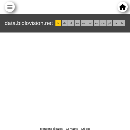
data.biolovision.net
fr
de
it
en
es
nl
eu
ca
pl
rs
lv
Mentions légales
Contacts
Crédits