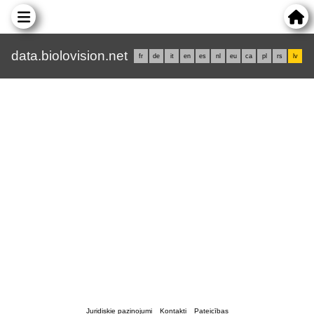
data.biolovision.net
fr
de
it
en
es
nl
eu
ca
pl
rs
lv
Juridiskie paziņojumi
Kontakti
Pateicības