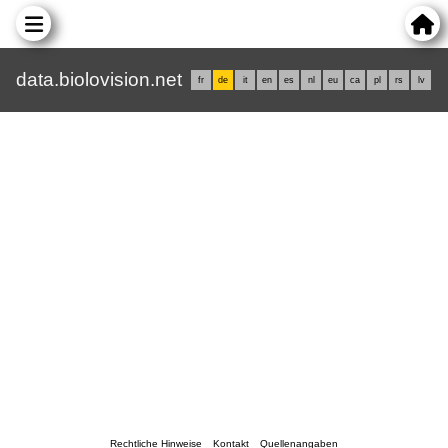
data.biolovision.net
fr
de
it
en
es
nl
eu
ca
pl
rs
lv
Rechtliche Hinweise
Kontakt
Quellenangaben