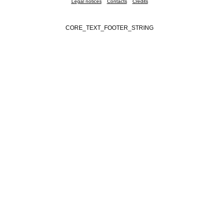
Legal notices
Contacts
Credits
CORE_TEXT_FOOTER_STRING