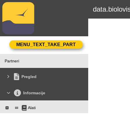
data.biolovi
Partneri
Pregled
Informacije
Alati