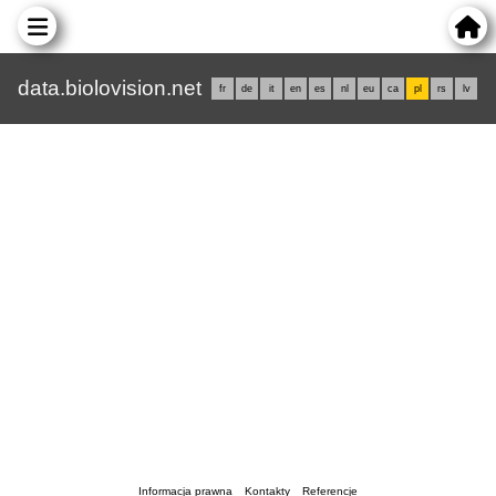
data.biolovision.net
fr
de
it
en
es
nl
eu
ca
pl
rs
lv
Informacja prawna
Kontakty
Referencje