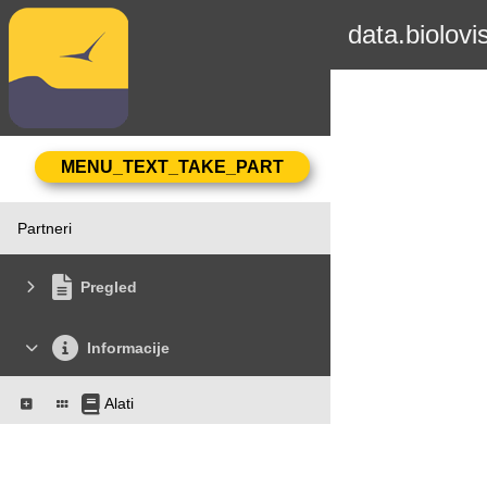
data.biolovi
Partneri
Pregled
Informacije
Alati