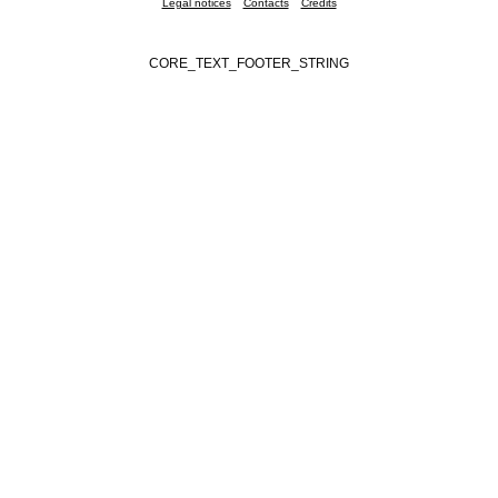
Legal notices
Contacts
Credits
CORE_TEXT_FOOTER_STRING