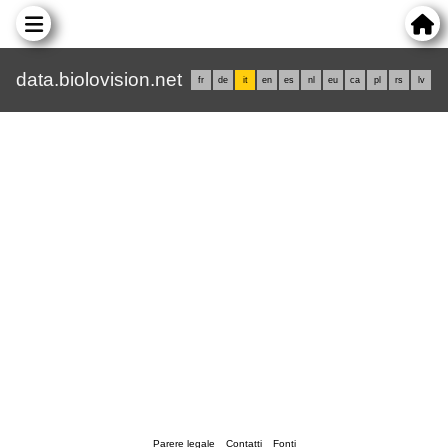
data.biolovision.net
fr
de
it
en
es
nl
eu
ca
pl
rs
lv
Parere legale
Contatti
Fonti