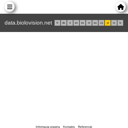
data.biolovision.net
fr
de
it
en
es
nl
eu
ca
pl
rs
lv
Informacja prawna
Kontakty
Referencje