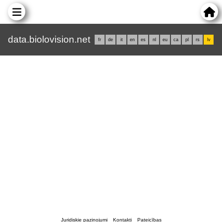
data.biolovision.net
fr
de
it
en
es
nl
eu
ca
pl
rs
lv
Juridiskie paziņojumi
Kontakti
Pateicības