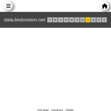
data.biolovision.net
fr
de
it
en
es
nl
eu
ca
pl
rs
lv
Avís legal
Contactes
Crèdits