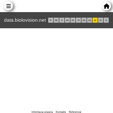
data.biolovision.net
fr
de
it
en
es
nl
eu
ca
pl
rs
lv
Informacja prawna
Kontakty
Referencje