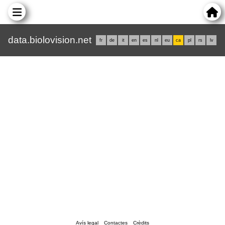
data.biolovision.net
fr
de
it
en
es
nl
eu
ca
pl
rs
lv
Avís legal
Contactes
Crèdits