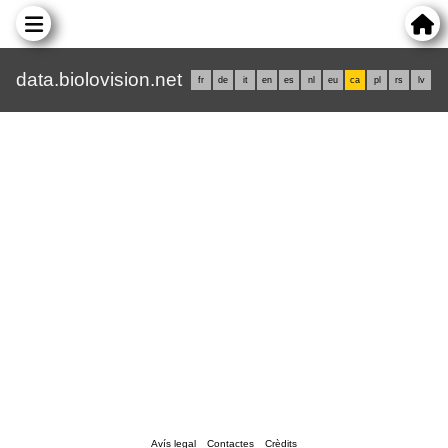
data.biolovision.net
fr
de
it
en
es
nl
eu
ca
pl
rs
lv
Avís legal
Contactes
Crèdits