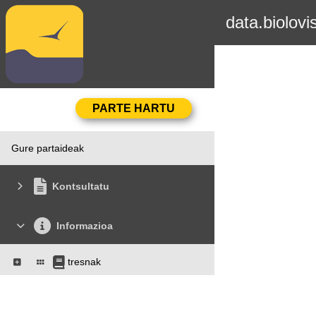
data.biolovi
Gure partaideak
Kontsultatu
Informazioa
tresnak