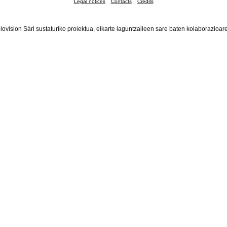
Legal notices
Contacts
Credits
lovision Sàrl sustaturiko proiektua, elkarte laguntzaileen sare baten kolaborazioar