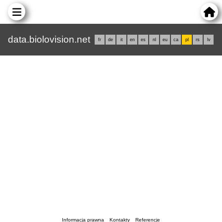
data.biolovision.net
fr
de
it
en
es
nl
eu
ca
pl
rs
lv
Informacja prawna
Kontakty
Referencje